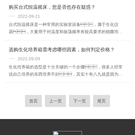
购买台式恒温摇床，您是否也存在疑惑？
2022-09-21
台式恒温摇床是一种常用的实验室设备，属于生化仪
器，大量用于对温度和振荡频率有较高要求的细菌培
养、发酵、杂交、生物化学反应以
及酶和组织研究等。
选购生化培养箱需考虑哪些因素，如何判定价格？
2022-09-09
生化培养箱的选型是十分关键的一个步骤，很多人经常
说自己培养的东西培养不好，其实十有八九就是因为培
养箱没选好。作为培养箱生产厂家，选择培养箱的
时候，应该要考虑哪些因素呢？从芭乐视频APP
黄的经验来看，主要有以下几点：
首页
上一页
下一页
尾页