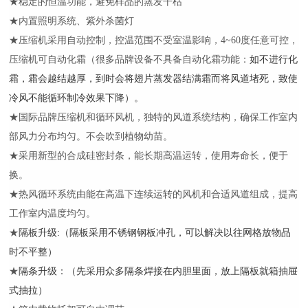
★稳定的恒温功能，避免样品的蒸发干枯
★内置照明系统、紫外杀菌灯
★压缩机采用自动控制，控温范围不受室温影响，4~60度任意可控，
压缩机可自动化霜（很多品牌设备不具备自动化霜功能：
如不进行化
霜，霜会越结越厚，到时会将翅片蒸发器结满霜而将风道堵死，致使
冷风不能循环制冷效果下降）。
★国际品牌压缩机和循环风机，独特的风道系统结构，确保工作室内
部风力分布均匀。不会吹到植物幼苗。
★采用新型的合成硅密封条，能长期高温运转，使用寿命长，便于
换。
★热风循环系统由能在高温下连续运转的风机和合适风道组成，提高
工作室内温度均匀。
★
隔板升级
:
（隔板采用不锈钢钢板冲孔，可以解决以往网格放物品
时不平整）
★
隔条升级：（先采用众多隔条焊接在内胆里面，放上隔板就箱抽屉
式抽拉）