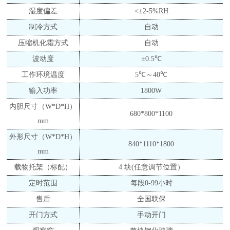
湿度偏差
<±2-5%RH
制冷方式
自动
压缩机化霜方式
自动
波动度
±0.
5
℃
工作环境温度
5℃～40℃
输入功率
18
0
0W
内胆尺寸（
W*D*H）
680*800*1
1
00
mm
外形尺寸（
W*D*H）
840*11
1
0*1800
mm
载物托架（标配）
4 块(任意调节位置）
定时范围
每段
0-99小时
售后
全国联保
开门方式
手动开门