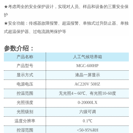
★考虑周全的安全保护设计，实现对人员、样品和设备的三重安全保
护
★安全功能：传感器故障报警、超温报警、单独式过升防止器、单独
式超温保护器、过电流跳闸保护等
参数介绍
：
产品名称
人工气候培养箱
产品型号
MGC-600HP
显示方式
液晶一屏显示
电源电压
AC220V 50HZ
控温范围
无光照
4～60℃、有光照10-60度
光照强度
0-20000LX
光照级别
六级可调
温度分辨率
0.1℃
控湿范围
<50-95%RH